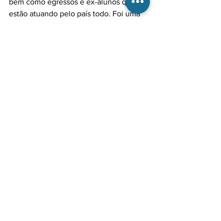
bem como egressos e ex-alunos que 
estão atuando pelo país todo. Foi uma 
grande oportunidade de tê-los conosco 
para partilhar conhecimento”.

Jacob também destaca que a 
integração entre os profissionais é um 
ponto importante desses encontros. 
“Especialmente porque há uma 
heterogeneidade grande entre os 
participantes, que encontram ali a 
oportunidade de se integrar com quem 
possa agregar valor ao seu 
conhecimento.”
Ver tudo
Posts recentes