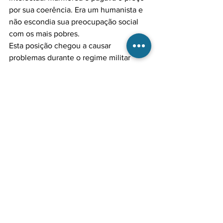
por sua coerência. Era um humanista e 
não escondia sua preocupação social 
com os mais pobres.

Esta posição chegou a causar 
problemas durante o regime militar 
quando, por exemplo, foi eleito 
presidente da Associação Médica 
Brasileira e não pôde tomar posse por 
intervenção externa. Sua própria 
carreira acadêmica sofreu dificuldades 
por suas posições, leal e claramente 
expostas e mantidas. Por outro lado, o 
defender seus ideais e os direitos de 
todos de uma maneira por vezes 
áspera, não excluía a presença de uma 
personalidade suscetível, apaixonado 
pela música de Vivaldi com certa 
facilidade de se emocionar até as 