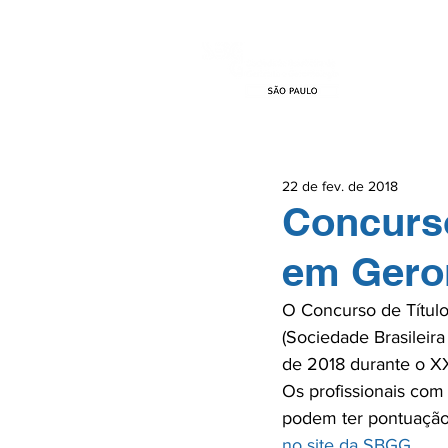
HOME
EVEN
22 de fev. de 2018
Concurso
em Gero
O Concurso de Títul
(Sociedade Brasileira
de 2018 durante o XXI
Os profissionais com
podem ter pontuação 
no site da SBGG
.
