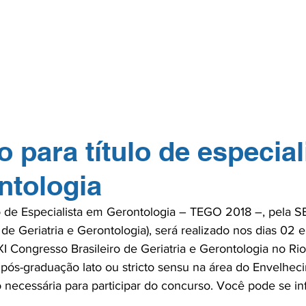
GERP.26
SOBRE NÓS
PARA PROFISSIONAIS
PARA PACI
TOS
NA MÍDIA
CONTATO
ASSOCIE-
 para título de especial
ntologia
o de Especialista em Gerontologia – TEGO 2018 –, pela 
 de Geriatria e Gerontologia), será realizado nos dias 02
 Congresso Brasileiro de Geriatria e Gerontologia no Rio 
 pós-graduação lato ou stricto sensu na área do Envelh
necessária para participar do concurso. Você pode se inf