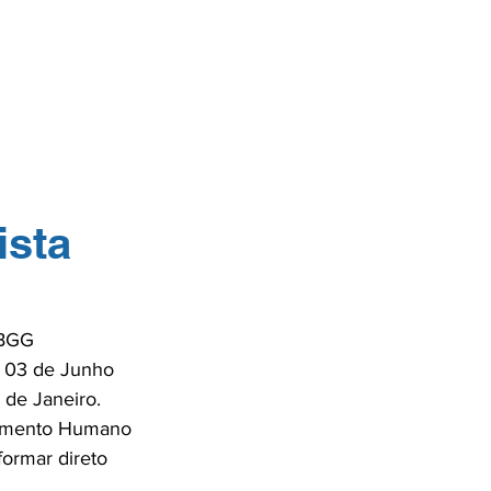
ENTES
SE
ista
SBGG 
 e 03 de Junho 
de Janeiro.

ecimento Humano 
ormar direto 