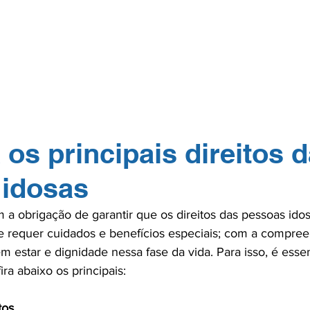
GERP.26
SOBRE NÓS
PARA PROFISSIONAIS
PARA PACI
TOS
NA MÍDIA
CONTATO
ASSOCIE-
os principais direitos 
 idosas
 a obrigação de garantir que os direitos das pessoas ido
ce requer cuidados e benefícios especiais; com a compree
em estar e dignidade nessa fase da vida. Para isso, é esse
tos