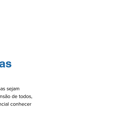
ENTES
SE
das
sas sejam 
nsão de todos, 
ncial conhecer 