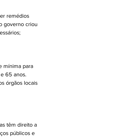
ber remédios 
o governo criou 
de mínima para 
 e 65 anos. 
os órgãos locais 
 têm direito a 
ços públicos e 