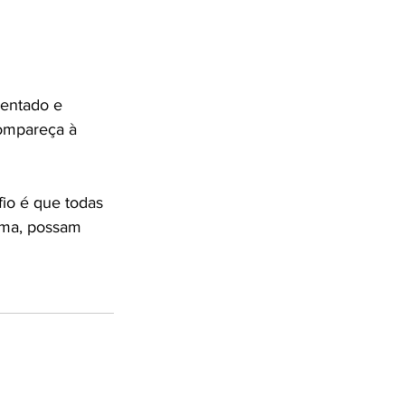
entado e 
Compareça à 
io é que todas 
rma, possam 