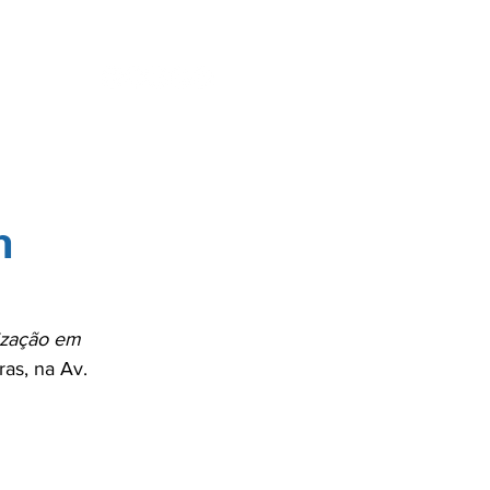
ENTES
SE
m
lização em 
as, na Av. 