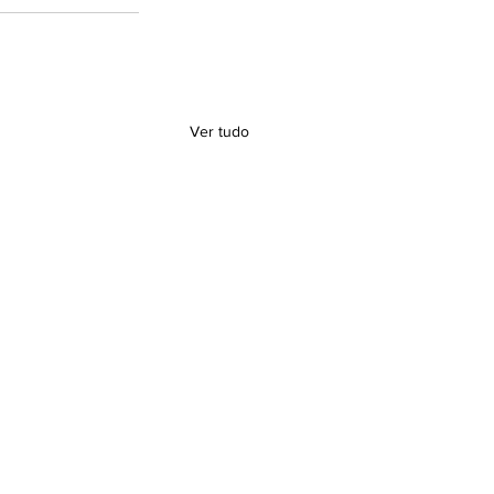
Ver tudo
tora da SBGG-SP no