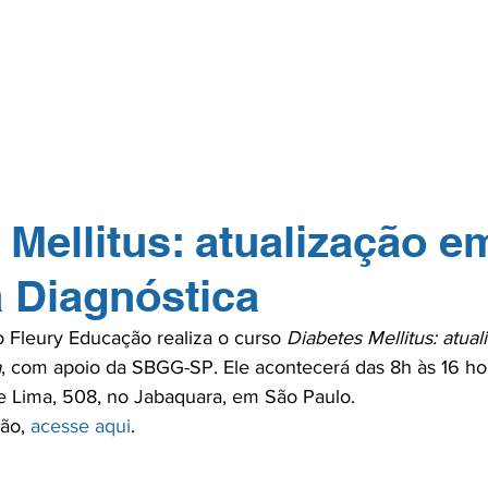
GERP.26
SOBRE NÓS
PARA PROFISSIONAIS
PARA PACI
TOS
NA MÍDIA
CONTATO
ASSOCIE-
 Mellitus: atualização e
 Diagnóstica
Fleury Educação realiza o curso 
Diabetes Mellitus: atua
a
, com apoio da SBGG-SP. Ele acontecerá das 8h às 16 hor
 Lima, 508, no Jabaquara, em São Paulo.

ão, 
acesse aqui
.
