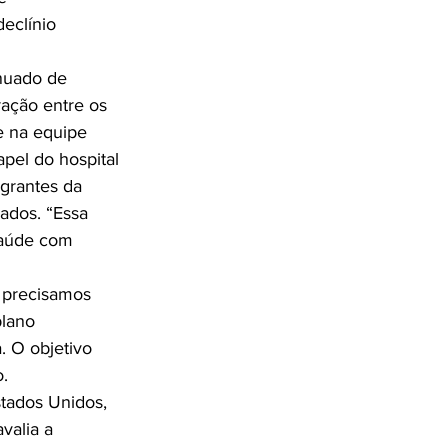
eclínio 
nuado de 
ação entre os 
e na equipe 
pel do hospital 
grantes da 
ados. “Essa 
saúde com 
, precisamos 
lano 
. O objetivo 
.

tados Unidos, 
valia a 