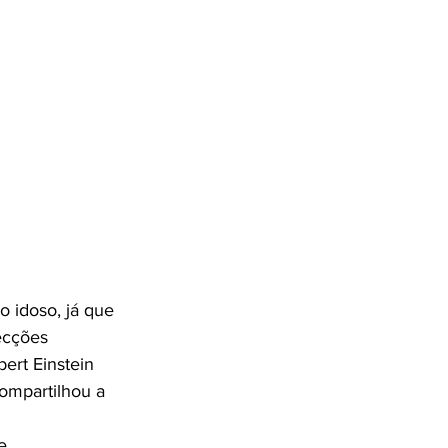
ENTES
SE
o idoso, já que 
ecções 
ert Einstein 
ompartilhou a 
e 