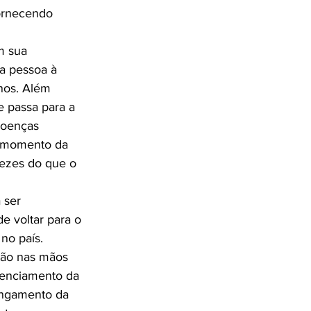
fornecendo 
m sua 
a pessoa à 
nos. Além 
e passa para a 
doenças 
o momento da 
vezes do que o 
 ser 
 voltar para o 
no país.

tão nas mãos 
renciamento da 
longamento da 