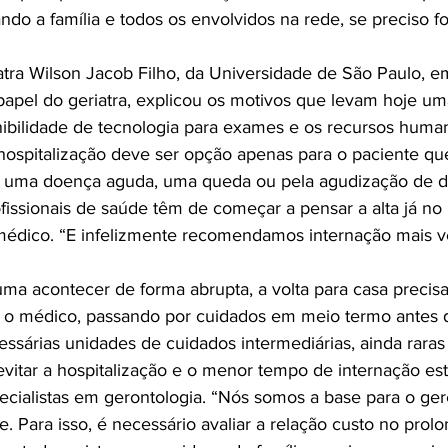
ndo a família e todos os envolvidos na rede, se preciso 
atra Wilson Jacob Filho, da Universidade de São Paulo, e
papel do geriatra, explicou os motivos que levam hoje um
nibilidade de tecnologia para exames e os recursos huma
 hospitalização deve ser opção apenas para o paciente qu
om uma doença aguda, uma queda ou pela agudização de 
ofissionais de saúde têm de começar a pensar a alta já n
 médico. “E infelizmente recomendamos internação mais 
uma acontecer de forma abrupta, a volta para casa precisa
o médico, passando por cuidados em meio termo antes de
cessárias unidades de cuidados intermediárias, ainda raras 
evitar a hospitalização e o menor tempo de internação es
pecialistas em gerontologia. “Nós somos a base para o ge
e. Para isso, é necessário avaliar a relação custo no pro