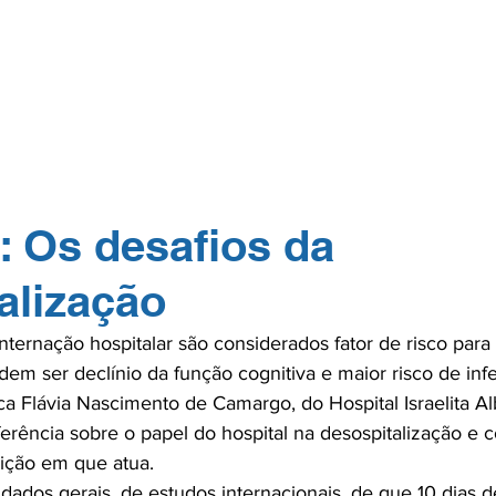
GERP.26
SOBRE NÓS
PARA PROFISSIONAIS
PARA PACI
TOS
NA MÍDIA
CONTATO
ASSOCIE-
 Os desafios da
alização
ternação hospitalar são considerados fator de risco para 
em ser declínio da função cognitiva e maior risco de inf
a Flávia Nascimento de Camargo, do Hospital Israelita Alb
rência sobre o papel do hospital na desospitalização e c
uição em que atua.

 dados gerais, de estudos internacionais, de que 10 dias d