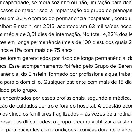
ncapacidade, se mora sozinho ou não, limitação para dea
 casos de maior risco, a implantação de grupo de planeja
ou em 20% o tempo de permanência hospitalar”, contou.

 Albert Einstein, em 2016, aconteceram 63 mil saídas hospi
om média de 3,51 dias de internação. No total, 4,22% dos l
es em longa permanência (mais de 100 dias), dos quais 
nos e 11% com mais de 75 anos.

tes foram gerenciados por risco de longa permanência, d
nos. Esse acompanhamento foi feito pelo Grupo de Gere
nência, do Einstein, formado por profissionais que traba
ncia para o domicílio. Qualquer paciente com mais de 15 di
iado pelo grupo.

s encontrados por esses profissionais, segundo a médica, 
ição de cuidados dentro e fora do hospital. A questão ec
os vínculos familiares fragilizados – às vezes pela rotina 
esar das dificuldades, o grupo procura viabilizar a susten
o para pacientes com condições crônicas durante e após