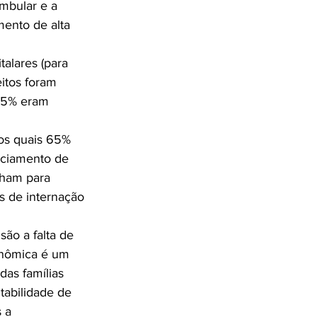
mbular e a 
mento de alta 
talares (para 
eitos foram 
25% eram 
os quais 65% 
nciamento de 
lham para 
as de internação 
são a falta de 
onômica é um 
das famílias 
tabilidade de 
 a 