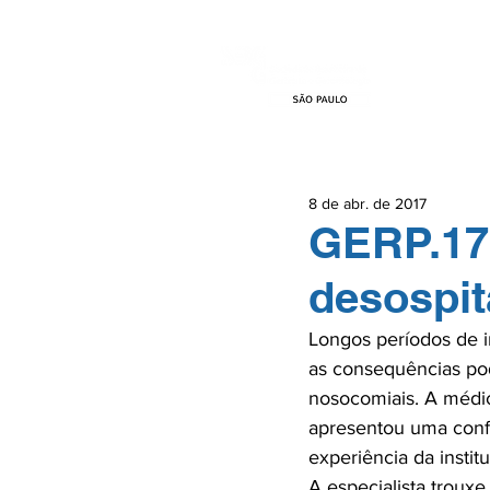
HOME
EVEN
8 de abr. de 2017
GERP.17:
desospit
Longos períodos de in
as consequências pod
nosocomiais. A médic
apresentou uma confe
experiência da instit
A especialista trouxe