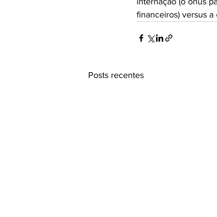
internação (o ônus pa
financeiros) versus a 
Posts recentes