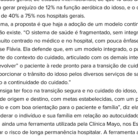
 gerar prejuízo de 12% na função aeróbica do idoso, e o d
 de 40% a 75% nos hospitais gerais.

ama, a proposta é que haja a adoção de um modelo conti
ão existe. “O sistema de saúde é fragmentado, sem integr
muito centrado no médico e no hospital, com pouca ênfas
isse Flávia. Ela defende que, em um modelo integrado, o pa
te do contexto do cuidado, articulado com os demais inte
volver” o paciente à rede pronto para a transição de cuid
porcionar o trânsito do idoso pelos diversos serviços de 
o a continuidade do cuidado.”

nsiga ter foco na transição segura e no cuidado do idoso
 de origem e destino, com metas estabelecidas, com um p
do e com boa orientação para o paciente e família”, diz ela
erar o indivíduo e sua família em relação ao autocuidado
ainda uma ferramenta utilizada pela Clínica Mayo, nos Es
ar o risco de longa permanência hospitalar. A ferramenta a