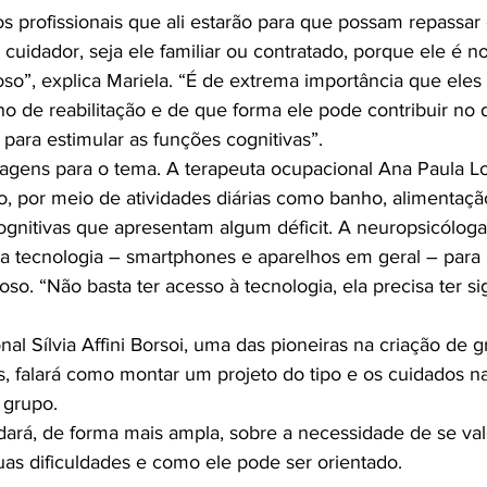
s profissionais que ali estarão para que possam repassar
uidador, seja ele familiar ou contratado, porque ele é no
so”, explica Mariela. “É de extrema importância que ele
ho de reabilitação e de que forma ele pode contribuir no d
 para estimular as funções cognitivas”.

agens para o tema. A terapeuta ocupacional Ana Paula L
lo, por meio de atividades diárias como banho, alimentaçã
ognitivas que apresentam algum déficit. A neuropsicóloga 
 a tecnologia – smartphones e aparelhos em geral – para p
oso. “Não basta ter acesso à tecnologia, ela precisa ter si
al Sílvia Affini Borsoi, uma das pioneiras na criação de 
, falará como montar um projeto do tipo e os cuidados n
 grupo.

dará, de forma mais ampla, sobre a necessidade de se val
as dificuldades e como ele pode ser orientado.
