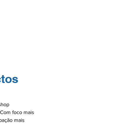
ENTES
SE
ctos
shop 
. Com foco mais 
ipação mais 