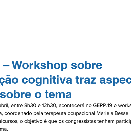
GERP.26
SOBRE NÓS
PARA PROFISSIONAIS
PARA PACI
TOS
NA MÍDIA
CONTATO
ASSOCIE-
 – Workshop sobre
ção cognitiva traz aspe
 sobre o tema
e abril, entre 8h30 e 12h30, acontecerá no GERP.19 o work
va, coordenado pela terapeuta ocupacional Mariela Besse
icursos, o objetivo é que os congressistas tenham partic
ma.
