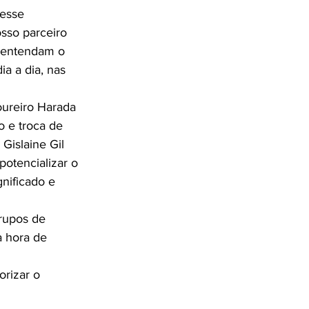
 esse 
sso parceiro 
s entendam o 
ia a dia, nas 
oureiro Harada 
o e troca de 
Gislaine Gil 
otencializar o 
gnificado e 
grupos de 
a hora de 
orizar o 