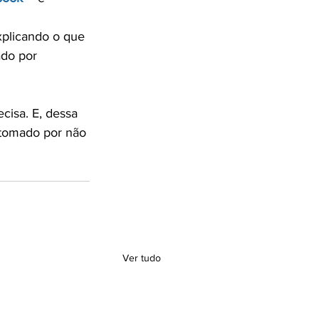
xplicando o que 
ado por 
isa. E, dessa 
tomado por não 
Ver tudo