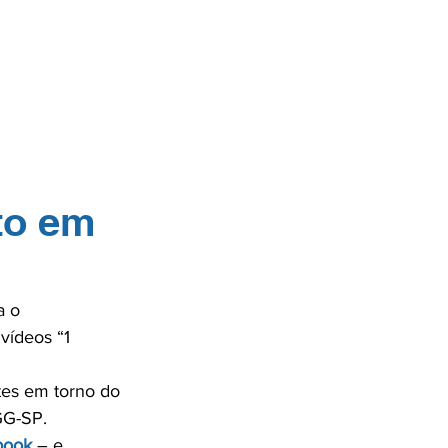
ENTES
SE
to em
a o 
vídeos “1 
tes em torno do 
G-SP.

book
 – e 