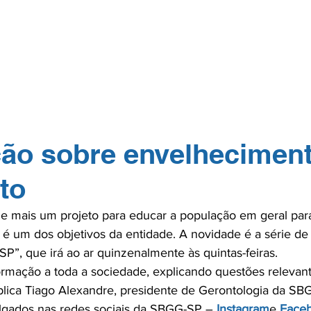
GERP.26
SOBRE NÓS
PARA PROFISSIONAIS
PARA PACI
TOS
NA MÍDIA
CONTATO
ASSOCIE-
ção sobre envelhecimen
to
 mais um projeto para educar a população em geral par
é um dos objetivos da entidade. A novidade é a série de 
”, que irá ao ar quinzenalmente às quintas-feiras.

rmação a toda a sociedade, explicando questões relevan
lica Tiago Alexandre, presidente de Gerontologia da SBG
lgados nas redes sociais da SBGG-SP – 
Instagram
e
 Face