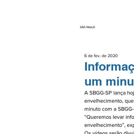
HOME
EVEN
6 de fev. de 2020
Informa
um minu
A SBGG-SP lança hoje
envelhecimento, que 
minuto com a SBGG-SP
“Queremos levar info
envelhecimento”, exp
Os vídeos serão divu