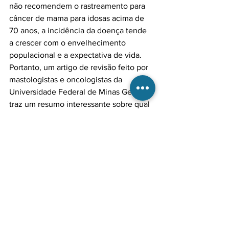
não recomendem o rastreamento para 
câncer de mama para idosas acima de 
70 anos, a incidência da doença tende 
a crescer com o envelhecimento 
populacional e a expectativa de vida. 
Portanto, um artigo de revisão feito por 
mastologistas e oncologistas da 
Universidade Federal de Minas Gerais 
traz um resumo interessante sobre qual 
decisão tomar sobre o rastreamento 
para as mulheres nessa faixa etária.

Levando em conta que apenas 30% dos 
carcinomas ductais in situ podem tornar-
se invasivos após 10 anos, deve-se 
considerar o estado de saúde da mulher 
idosa acima dos 70 e sua expectativa 
de vida a fim de optar pelo 
rastreamento.

O organograma abaixo mostra o que 