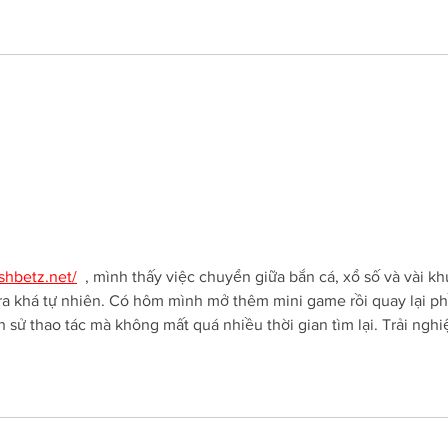
Envelhecimento
Just
Populacional e os Desafios
espe
do Futuro
viol
A Sociedade Brasileira de
A Soc
pess
Geriatria e Gerontologia do Estado
Geria
de São Paulo (SBGG-SP)
de Sã
reconhece a importância de se
celeb
adaptar a essa nova...
siste
/shbetz.net/
  , mình thấy việc chuyển giữa bắn cá, xổ số và vài kh
n ra khá tự nhiên. Có hôm mình mở thêm mini game rồi quay lại ph
h sử thao tác mà không mất quá nhiều thời gian tìm lại. Trải ngh