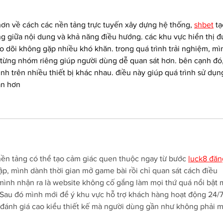
 hơn về cách các nền tảng trực tuyến xây dựng hệ thống, 
shbet
 tạ
g giữa nội dung và khả năng điều hướng. các khu vực hiển thị đ
eo dõi không gặp nhiều khó khăn. trong quá trình trải nghiệm, mì
 từng nhóm riêng giúp người dùng dễ quan sát hơn. bên cạnh đó,
nh trên nhiều thiết bị khác nhau. điều này giúp quá trình sử dụn
ận hơn
nền tảng có thể tạo cảm giác quen thuộc ngay từ bước 
luck8 đăn
ập, mình dành thời gian mở game bài rồi chỉ quan sát cách điều 
mình nhận ra là website không cố gắng làm mọi thứ quá nổi bật 
. Sau đó mình mới để ý khu vực hỗ trợ khách hàng hoạt động 24/7
 đánh giá cao kiểu thiết kế mà người dùng gần như không phải m