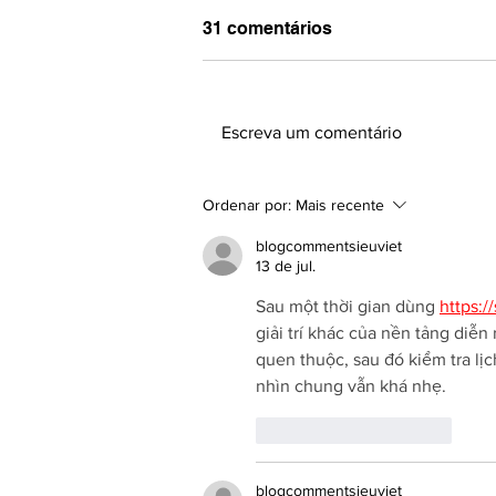
31 comentários
Escreva um comentário
Práticas inspiradoras para
Ordenar por:
Mais recente
a Década do
Envelhecimento Saudável
blogcommentsieuviet
nas Américas (OPAS/OMS,
13 de jul.
2021-2030)
Sau một thời gian dùng 
https:/
giải trí khác của nền tảng diễ
quen thuộc, sau đó kiểm tra lịc
nhìn chung vẫn khá nhẹ.
Curtir
Responder
blogcommentsieuviet