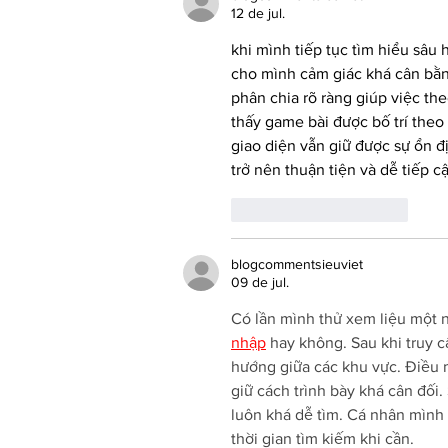
12 de jul.
khi mình tiếp tục tìm hiểu sâu
cho mình cảm giác khá cân bằn
phân chia rõ ràng giúp việc th
thấy game bài được bố trí theo
giao diện vẫn giữ được sự ổn đị
trở nên thuận tiện và dễ tiếp c
Curtir
Responder
blogcommentsieuviet
09 de jul.
Có lần mình thử xem liệu một 
nhập
 hay không. Sau khi truy c
hướng giữa các khu vực. Điều 
giữ cách trình bày khá cân đối
luôn khá dễ tìm. Cá nhân mình
thời gian tìm kiếm khi cần.