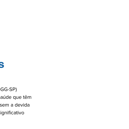
ENTES
SE
s
BGG-SP) 
saúde que têm 
 sem a devida 
gnificativo 