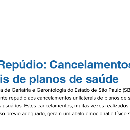
GERP.26
SOBRE NÓS
PARA PROFISSIONAIS
PARA PACI
TOS
NA MÍDIA
CONTATO
ASSOCIE-
 Repúdio: Cancelamento
ais de planos de saúde
ra de Geriatria e Gerontologia do Estado de São Paulo (S
te repúdio aos cancelamentos unilaterais de planos de 
 usuários. Estes cancelamentos, muitas vezes realizados
viso prévio adequado, geram um abalo emocional e físico si