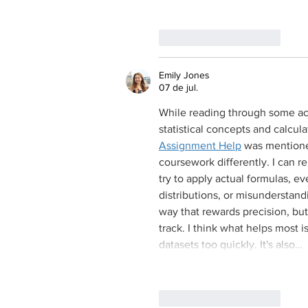
Curtir
Responder
Emily Jones
07 de jul.
While reading through some ac
statistical concepts and calcula
Assignment Help
 was mentione
coursework differently. I can 
try to apply actual formulas, ev
distributions, or misunderstandi
way that rewards precision, but
track. I think what helps most 
datasets too quickly. It's also…
Curtir
Responder