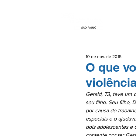
HOME
EVEN
10 de nov. de 2015
O que vo
violênci
Gerald, 73, teve um 
seu filho. Seu filho,
por causa do trabalho
especiais e o ajudav
dois adolescentes e d
contente por ter Ger