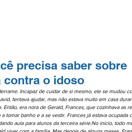
GERP.26
SOBRE NÓS
PARA PROFISSIONAIS
PARA PACI
TOS
NA MÍDIA
CONTATO
ASSOCIE-
cê precisa saber sobre
a contra o idoso
derrame. Incapaz de cuidar de si mesmo, ele se mudou co
 David, tentava ajudar, mas não estava muito em casa dura
. Então, era nora de Gerald, Frances, que cozinhava as re
a a tomar banho e a se vestir. Frances já estava ocupada 
ando aula para alunos da terceira série.
No início, todo m
ald viver com a família. Mas depois de alguns meses, Fran