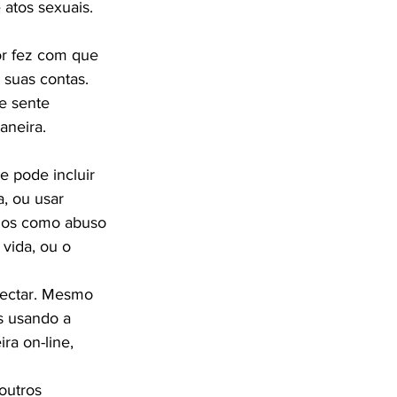
or fez com que 
suas contas. 
e sente 
 pode incluir 
a, ou usar 
ados como abuso 
vida, ou o 
tectar. Mesmo 
 usando a 
ra on-line, 
outros 