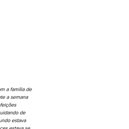
ENTES
SE
m a família de 
nte a semana 
feições 
cuidando de 
undo estava 
ces estava se 