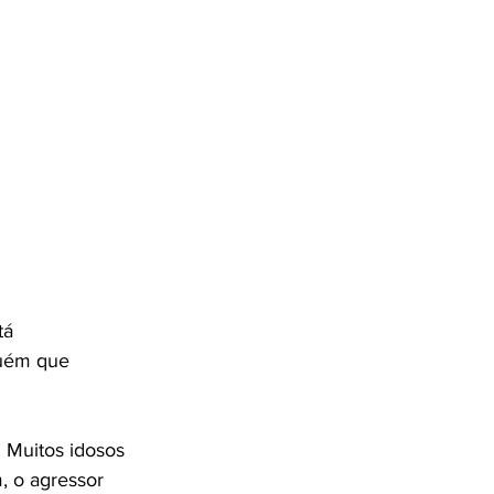
tá 
guém que 
. Muitos idosos 
 o agressor 