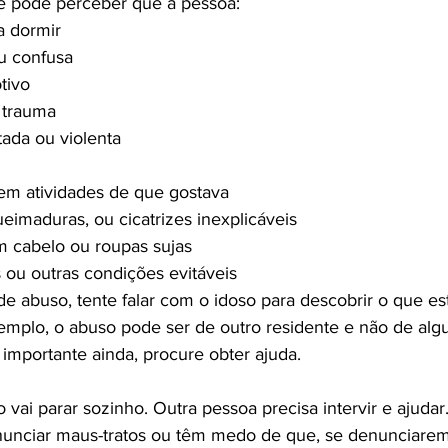
 pode perceber que a pessoa:

 dormir

u confusa

ivo

 trauma

ada ou violenta

 em atividades de que gostava

imaduras, ou cicatrizes inexplicáveis

m cabelo ou roupas sujas

ou outras condições evitáveis

de abuso, tente falar com o idoso para descobrir o que es
emplo, o abuso pode ser de outro residente e não de al
vai parar sozinho. Outra pessoa precisa intervir e ajudar
unciar maus-tratos ou têm medo de que, se denunciarem,