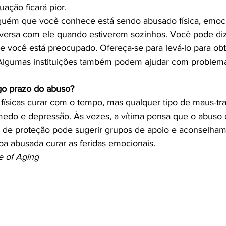
uação ficará pior.

guém que você conhece está sendo abusado física, emoci
nversa com ele quando estiverem sozinhos. Você pode di
 e você está preocupado. Ofereça-se para levá-lo para obt
 Algumas instituições também podem ajudar com problema
ngo prazo do abuso?
s físicas curar com o tempo, mas qualquer tipo de maus-tr
medo e depressão. Às vezes, a vítima pensa que o abuso é
s de proteção pode sugerir grupos de apoio e aconselha
e of Aging