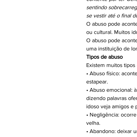
sentindo sobrecarreg
se vestir até o final
O abuso pode acontec
ou cultural. Muitos id
O abuso pode acontec
Tipos de abuso
Existem muitos tipos 
• Abuso físico: acon
estapear.

• Abuso emocional: à
dizendo palavras ofe
idoso veja amigos e 
• Negligência: ocorr
velha.

• Abandono: deixar u