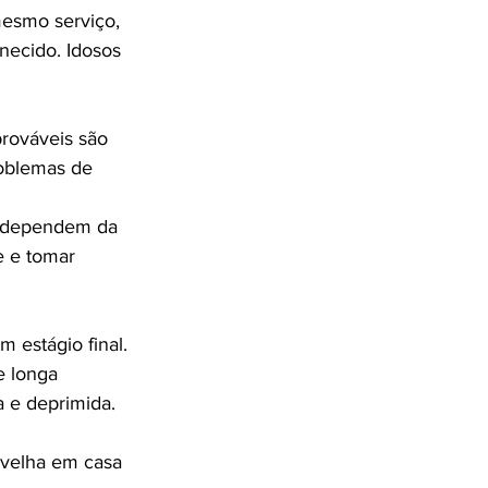
mesmo serviço, 
necido. Idosos 
rováveis são 
oblemas de 
e dependem da 
e e tomar 
 estágio final. 
e longa 
 e deprimida. 
 velha em casa 