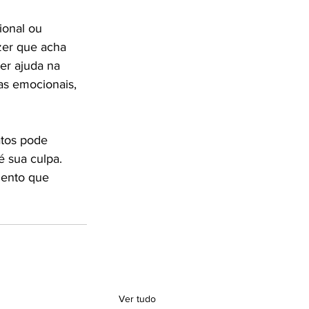
onal ou 
zer que acha 
er ajuda na 
s emocionais, 
atos pode 
 sua culpa. 
mento que 
Ver tudo