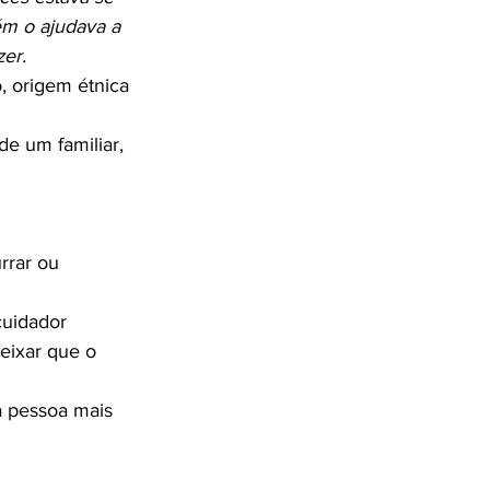
ém o ajudava a 
zer.
, origem étnica 
e um familiar, 
rrar ou 
cuidador 
eixar que o 
a pessoa mais 