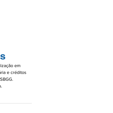
ENTES
SE
ês
alização em 
ria e créditos 
 SBGG.

.
