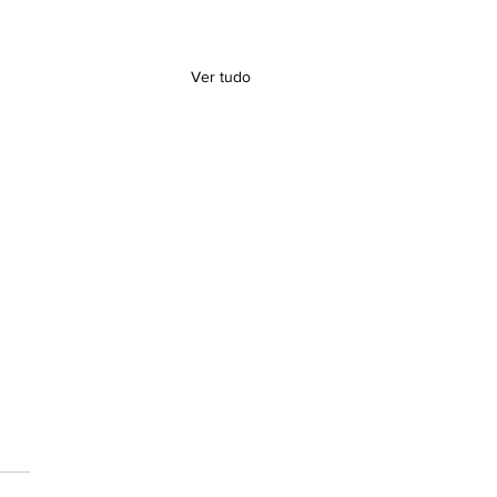
Ver tudo
tora da SBGG-SP no
ástico!
ora da SBGG-SP no