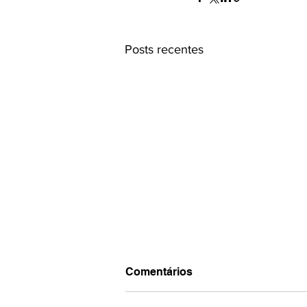
Posts recentes
Assembleia Geral Ordinária
Comentários
- Junho de 2024
Convocamos os associados que