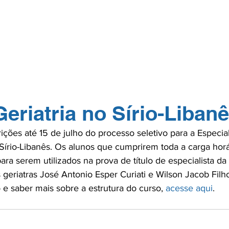
GERP.26
SOBRE NÓS
PARA PROFISSIONAIS
PARA PACI
TOS
NA MÍDIA
CONTATO
ASSOCIE-
eriatria no Sírio-Liban
rições até 15 de julho do processo seletivo para a Especi
 Sírio-Libanês. Os alunos que cumprirem toda a carga horá
ra serem utilizados na prova de título de especialista da
eriatras José Antonio Esper Curiati e Wilson Jacob Filho
o e saber mais sobre a estrutura do curso, 
acesse aqui
.
