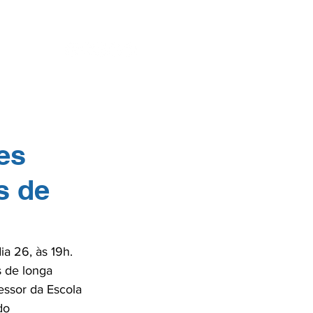
ENTES
SE
es
s de
a 26, às 19h. 
s de longa 
essor da Escola 
do 