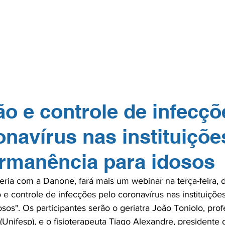
GERP.26
SOBRE NÓS
PARA PROFISSIONAIS
PARA PACI
TOS
NA MÍDIA
CONTATO
ASSOCIE-
o e controle de infecçõ
onavírus nas instituiçõe
rmanência para idosos
ia com a Danone, fará mais um webinar na terça-feira, di
e controle de infecções pelo coronavírus nas instituiçõe
os". Os participantes serão o geriatra João Toniolo, prof
(Unifesp), e o fisioterapeuta Tiago Alexandre, presidente 