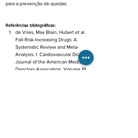
para a prevenção de quedas.

Referências bibliográficas:
de Vries, Max Blain, Hubert et al. 
Fall-Risk-Increasing Drugs: A 
Systematic Review and Meta-
Analysis: I. Cardiovascular Drugs. 
Journal of the American Medical 
Directors Association, Volume 19, 
Issue 4, 371.e1 - 371.e9, 2018.
https://www.ncbi.nlm.nih.gov/pubmed/2
9396189
Seppala, Lotta J. Blain, Hubert et al. 
Fall-Risk-Increasing Drugs: A 
Systematic Review and Meta-
Analysis: II. Psychotropics. Journal 
of the American Medical Directors 
Association, Volume 19, Issue 4, 