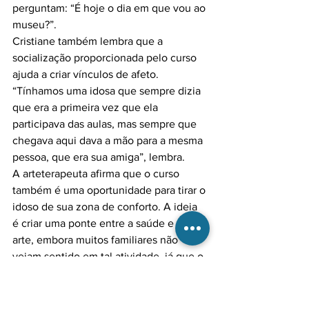
perguntam: “É hoje o dia em que vou ao 
museu?”.

Cristiane também lembra que a 
socialização proporcionada pelo curso 
ajuda a criar vínculos de afeto. 
“Tínhamos uma idosa que sempre dizia 
que era a primeira vez que ela 
participava das aulas, mas sempre que 
chegava aqui dava a mão para a mesma 
pessoa, que era sua amiga”, lembra.

A arteterapeuta afirma que o curso 
também é uma oportunidade para tirar o 
idoso de sua zona de conforto. A ideia 
é criar uma ponte entre a saúde e a 
arte, embora muitos familiares não 
vejam sentido em tal atividade, já que o 
idoso vai eventualmente se esquecer 
dela. Cristiane discorda: “Nós 
apostamos no momento. Outro dia uma 