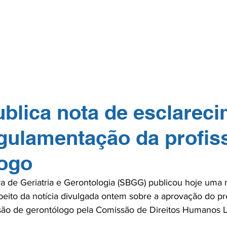
GERP.26
SOBRE NÓS
PARA PROFISSIONAIS
PARA PACI
TOS
NA MÍDIA
CONTATO
ASSOCIE-
lica nota de esclarec
gulamentação da profis
logo
ra de Geriatria e Gerontologia (SBGG) publicou hoje uma 
peito da notícia divulgada ontem sobre a aprovação do pro
são de gerontólogo pela Comissão de Direitos Humanos L