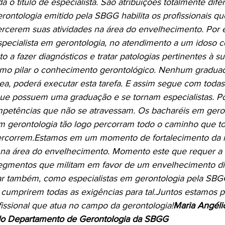
 o título de especialista. São atribuições totalmente difer
erontologia emitido pela SBGG habilita os profissionais 
rcerem suas atividades na área do envelhecimento. Por 
pecialista em gerontologia, no atendimento a um idoso 
o a fazer diagnósticos e tratar patologias pertinentes à su
omo pilar o conhecimento gerontológico. Nenhum graduad
ea, poderá executar esta tarefa. E assim segue com todas
 que possuem uma graduação e se tornam especialistas. Po
mpetências que não se atravessam. Os bacharéis em gero
em gerontologia tão logo percorram todo o caminho que t
rcorrem.
Estamos em um momento de fortalecimento da i
a na área do envelhecimento. Momento este que requer a 
segmentos que militam em favor de um envelhecimento di
ar também, como especialistas em gerontologia pela SBGG
cumprirem todas as exigências para tal.
Juntos estamos pe
fissional que atua no campo da gerontologia!
Maria Angéli
do Departamento de Gerontologia da SBGG