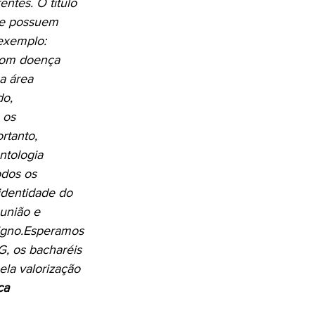
entes. O título 
que possuem 
exemplo: 
com doença 
a área 
o, 
 os 
rtanto, 
ntologia 
odos os 
dentidade do 
união e 
gno.
Esperamos 
, os bacharéis 
la valorização 
ca 