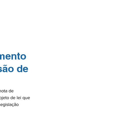
ENTES
SE
imento
são de
nota de 
jeto de lei que 
egislação 