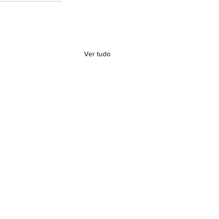
Ver tudo
tora da SBGG-SP no