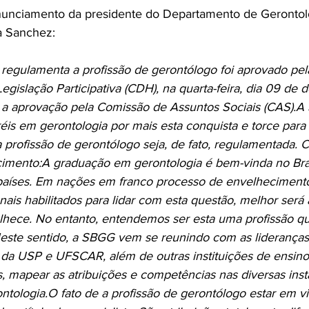
onunciamento da presidente do Departamento de Gerontol
 Sanchez:

 regulamenta a profissão de gerontólogo foi aprovado pe
gislação Participativa (CDH), na quarta-feira, dia 09 de
a aprovação pela Comissão de Assuntos Sociais (CAS).
A
éis em gerontologia por mais esta conquista e torce para
 profissão de gerontólogo seja, de fato, regulamentada. 
cimento:
A graduação em gerontologia é bem-vinda no Bra
 países. Em nações em franco processo de envelhecimento
nais habilitados para lidar com esta questão, melhor será 
lhece. No entanto, entendemos ser esta uma profissão q
este sentido, a SBGG vem se reunindo com as lideranças
da USP e UFSCAR, além de outras instituições de ensino,
, mapear as atribuições e competências nas diversas inst
ntologia.
O fato de a profissão de gerontólogo estar em vi