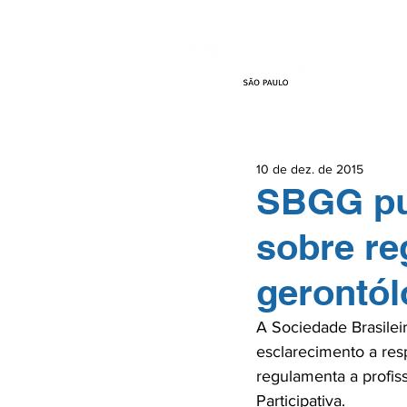
HOME
EVEN
10 de dez. de 2015
SBGG pub
sobre re
gerontó
A Sociedade Brasilei
esclarecimento a res
regulamenta a profis
Participativa.
