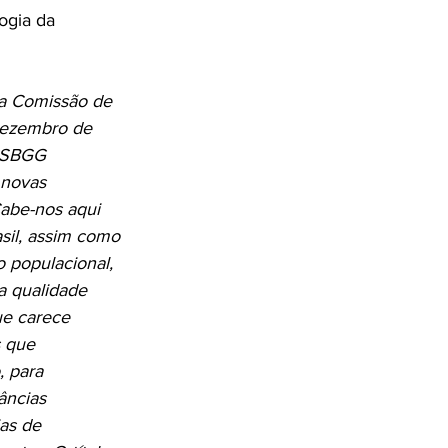
ogia da 
la Comissão de 
 dezembro de 
 SBGG 
 novas 
Cabe-nos aqui 
sil, assim como 
 populacional, 
a qualidade 
ue carece 
 que 
 para 
âncias 
as de 