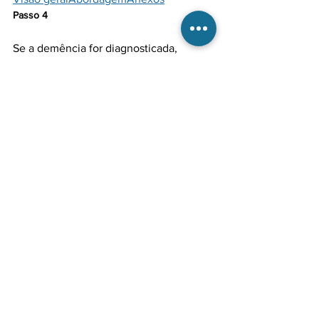
Passo 4 
Se a demência for diagnosticada, 
conduzir o idoso ou a família para 
serviços e outros recursos na 
Visão geral
Abordagem
Anexos
Ver tudo
Posts recentes