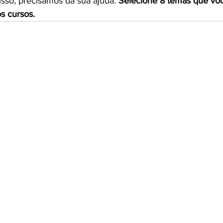
sso, precisamos da sua ajuda.
 Selecione 8 temas que voc
s cursos.