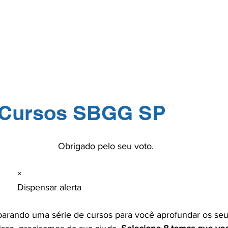
GERP.26
SOBRE NÓS
PARA PROFISSIONAIS
PARA PACI
TOS
NA MÍDIA
CONTATO
ASSOCIE-
 Cursos SBGG SP
lo seu voto.

×

rta

arando uma série de cursos para você aprofundar os seu