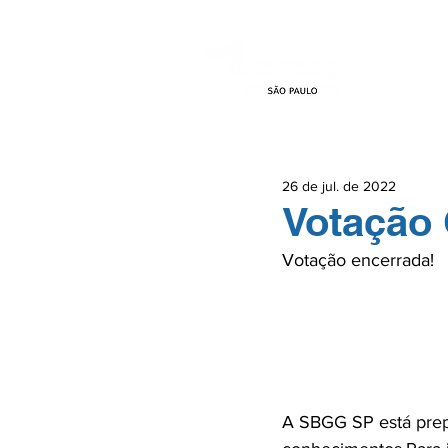
HOME
EVEN
26 de jul. de 2022
Votação
Votação encerrada!

							Obrigado pe
					
					Dispensar ale
A SBGG SP está prep