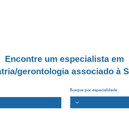
GERP.26
SOBRE NÓS
PARA PROFISSIONAIS
PARA PACI
TOS
NA MÍDIA
CONTATO
ASSOCIE-
Encontre um especialista em
atria/gerontologia associado à
Busque por especialidade