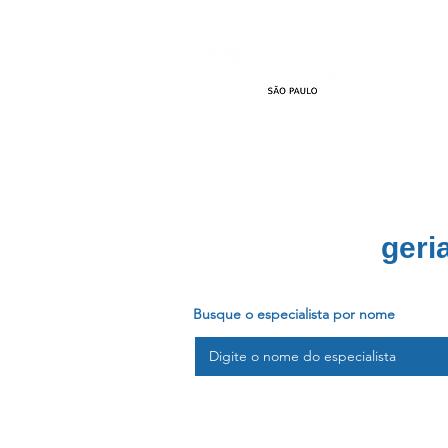
HOME
EVEN
geri
Busque o especialista por nome