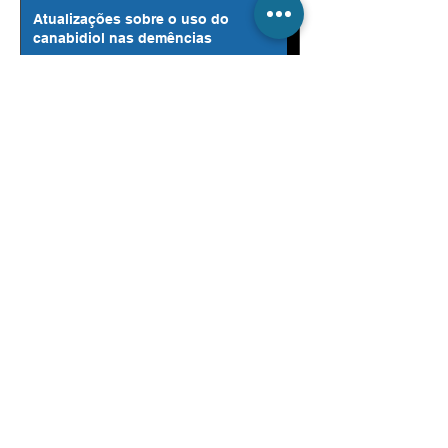
Atualizações sobre o uso do
canabidiol nas demências
11 de out. de 2022
3 min de leitura
Como realizar uma boa consulta com o
seu paciente?
20 de set. de 2022
2 min de leitura
SBGG-SP lamenta a tragédia que
vitimou uma funcionária e cinco
pessoas idosas
19 de set. de 2022
1 min de leitura