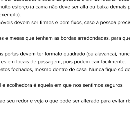
ito esforço (a cama não deve ser alta ou baixa demais p
 exemplo);
óveis devem ser firmes e bem fixos, caso a pessoa precis
res e mesas que tenham as bordas arredondadas, para qu
s portas devem ter formato quadrado (ou alavanca), nun
res em locais de passagem, pois podem cair facilmente;
patos fechados, mesmo dentro de casa. Nunca fique só de
 e acolhedora é aquela em que nos sentimos seguros.

o seu redor e veja o que pode ser alterado para evitar ri