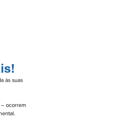
ENTES
SE
is!
a às suas 
 – ocorrem 
ental.
