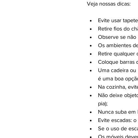
Evite usar tapet
Retire fios do c
Observe se não 
Os ambientes de
Retire qualquer 
Coloque barras d
Uma cadeira ou 
é uma boa opçã
Na cozinha, evite
Não deixe objeto
pia);
Nunca suba em b
Evite escadas: o
Se o uso de esca
Os móveis devem 