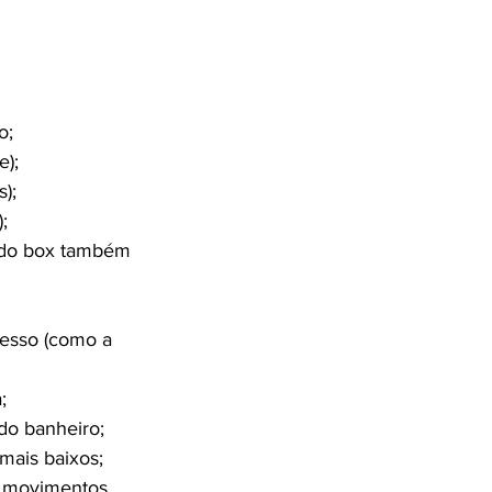
o;
e);
);
;
o do box também 
cesso (como a 
;
do banheiro;
mais baixos;
s movimentos 