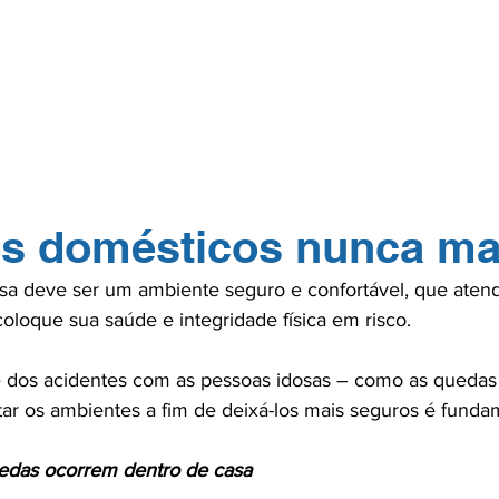
GERP.26
SOBRE NÓS
PARA PROFISSIONAIS
PARA PACI
TOS
NA MÍDIA
CONTATO
ASSOCIE-
s domésticos nunca ma
sa deve ser um ambiente seguro e confortável, que atend
loque sua saúde e integridade física em risco.

e dos acidentes com as pessoas idosas – como as quedas
ar os ambientes a fim de deixá-los mais seguros é fundam
edas ocorrem dentro de casa 