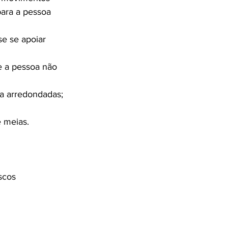
ara a pessoa 
e se apoiar 
e a pessoa não 
ca arredondadas;
 meias.
scos 