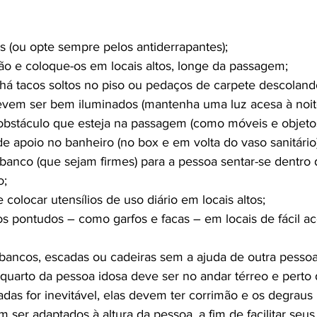
es (ou opte sempre pelos antiderrapantes);
hão e coloque-os em locais altos, longe da passagem;
há tacos soltos no piso ou pedaços de carpete descoland
vem ser bem iluminados (mantenha uma luz acesa à noit
obstáculo que esteja na passagem (como móveis e objetos
e apoio no banheiro (no box e em volta do vaso sanitário)
banco (que sejam firmes) para a pessoa sentar-se dentr
o;
 colocar utensílios de uso diário em locais altos;
s pontudos – como garfos e facas – em locais de fácil a
ancos, escadas ou cadeiras sem a ajuda de outra pessoa
 quarto da pessoa idosa deve ser no andar térreo e perto 
das for inevitável, elas devem ter corrimão e os degraus 
ser adaptados à altura da pessoa, a fim de facilitar seu