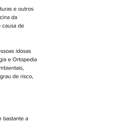
uras e outros 
cina da 
e causa de 
ssoas idosas 
gia e Ortopedia 
mbientais, 
rau de risco, 
 bastante a 