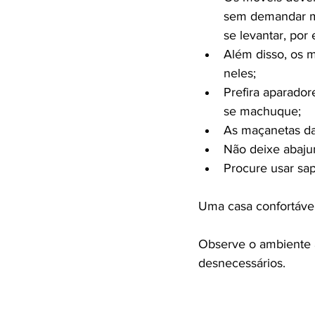
sem demandar mu
se levantar, por
Além disso, os m
neles;
Prefira aparado
se machuque;
As maçanetas da
Não deixe abaju
Procure usar sa
Uma casa confortável
Observe o ambiente a
desnecessários.
