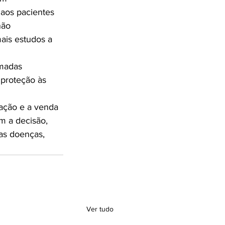
aos pacientes 
não 
is estudos a 
madas 
proteção às 
cação e a venda 
m a decisão, 
as doenças, 
Ver tudo