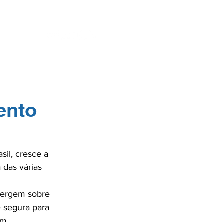
ENTES
SE
ento
il, cresce a 
 das várias 
vergem sobre 
e segura para 
um 