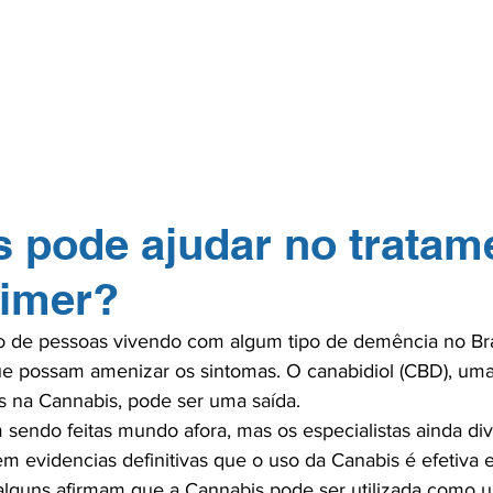
GERP.26
SOBRE NÓS
PARA PROFISSIONAIS
PARA PACI
TOS
NA MÍDIA
CONTATO
ASSOCIE-
 pode ajudar no tratam
eimer?
 de pessoas vivendo com algum tipo de demência no Bras
ue possam amenizar os sintomas. O canabidiol (CBD), uma
s na Cannabis, pode ser uma saída.

 sendo feitas mundo afora, mas os especialistas ainda di
m evidencias definitivas que o uso da Canabis é efetiva 
alguns afirmam que a Cannabis pode ser utilizada como 