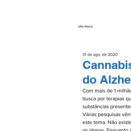
HOME
EVEN
31 de ago. de 2020
Cannabis
do Alzh
Com mais de 1 milhão
busca por terapias q
substâncias presente
Várias pesquisas vêm
este tema. Não existe
os idosos. Enquanto 