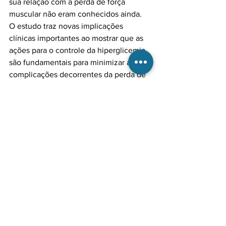
sua relação com a perda de força 
muscular não eram conhecidos ainda.

O estudo traz novas implicações 
clínicas importantes ao mostrar que as 
ações para o controle da hiperglicemia 
são fundamentais para minimizar as 
complicações decorrentes da perda de 
força muscular, que está altamente 
associada à mortalidade, incapacidade 
física, maior chance de hospitalização, 
assim como a maiores gastos para o 
Diabetes descontrolada e perda de força 
muscular: os 
números que precisam ser conhecidos
Homens:
Mulheres:
 HbA1c ≥ 8,0%
