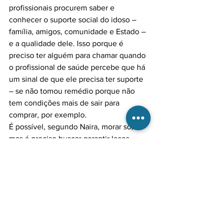
profissionais procurem saber e 
conhecer o suporte social do idoso – 
família, amigos, comunidade e Estado – 
e a qualidade dele. Isso porque é 
preciso ter alguém para chamar quando 
o profissional de saúde percebe que há 
um sinal de que ele precisa ter suporte 
– se não tomou remédio porque não 
tem condições mais de sair para 
comprar, por exemplo.

É possível, segundo Naira, morar só, 
mas é preciso buscar garantir laços 
sociais e/ou familiares se existir, 
preservar a segurança ambiental 
(acessibilidade), garantir um mínimo de 
apoio em situações de emergência, um 
mínimo de independência financeira, 
conhecer suas limitações e dificuldades 
e ter conhecimento de recursos sociais 