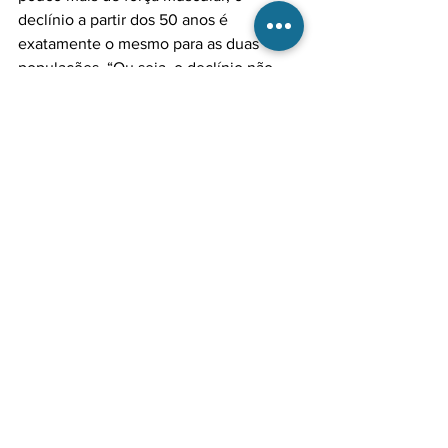
declínio a partir dos 50 anos é 
exatamente o mesmo para as duas 
populações. “Ou seja, o declínio não 
depende de nossa constituição 
genética. O envelhecimento é o fator 
mais importante dessa perda. O desafio 
então é como manter-nos na linha 
média para não perdermos músculo, 
força e não nos tornarmos 
sarcopênicos”, analisou o pesquisador.

Diante disso, o pesquisador propõe que 
é importante minimizar os fatores de 
risco citados por Walston, como a 
inflamação crônica, o sedentarismo, o 
estresse oxidativo, maus hábitos 
nutricionais, incluindo a anorexia na 
população idosa, entre outros. “A má 
nutrição é o substrato da sarcopenia 