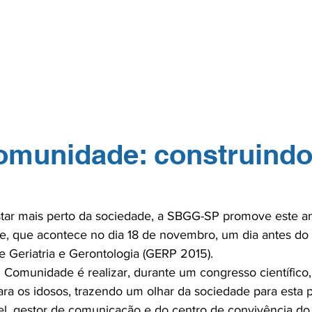
GERP.26
SOBRE NÓS
PARA PROFISSIONAIS
PARA PACI
TOS
NA MÍDIA
CONTATO
ASSOCIE-
munidade: construind
tar mais perto da sociedade, a SBGG-SP promove este an
 que acontece no dia 18 de novembro, um dia antes do i
 Geriatria e Gerontologia (GERP 2015).

Comunidade é realizar, durante um congresso científico,
ara os idosos, trazendo um olhar da sociedade para esta 
l, gestor de comunicação e do centro de convivência do 