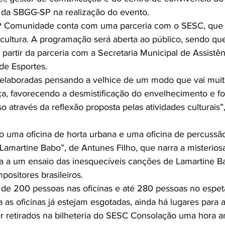
 da SBGG-SP na realização do evento.

P Comunidade conta com uma parceria com o SESC, que
e cultura. A programação será aberta ao público, sendo qu
partir da parceria com a Secretaria Municipal de Assistên
de Esportes.

 elaboradas pensando a velhice de um modo que vai muit
a, favorecendo a desmistificação do envelhecimento e f
 através da reflexão proposta pelas atividades culturais”
ão uma oficina de horta urbana e uma oficina de percussão
Lamartine Babo”, de Antunes Filho, que narra a misteriosa
a a um ensaio das inesquecíveis canções de Lamartine B
ositores brasileiros.

de 200 pessoas nas oficinas e até 280 pessoas no espetá
as oficinas já estejam esgotadas, ainda há lugares para 
r retirados na bilheteria do SESC Consolação uma hora a