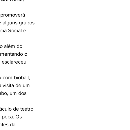
 promoverá 
e alguns grupos 
cia Social e 
o além do 
omentando o 
, esclareceu 
 com bioball, 
 visita de um 
abo, um dos 
culo de teatro. 
a peça. Os 
ntes da 