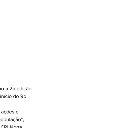
ENTES
SE
o
o a 2a edição 
nício do 9o 
 ações e 
população”, 
CRI Norte, 