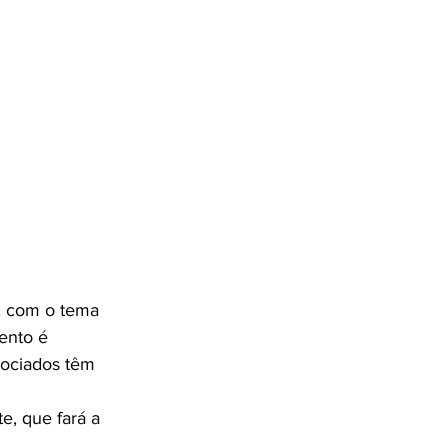
ENTES
SE
, com o tema 
ento é 
sociados têm 
e, que fará a 