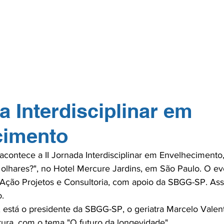
GERP.26
SOBRE NÓS
PARA PROFISSIONAIS
PARA PACI
TOS
NA MÍDIA
CONTATO
ASSOCIE-
a Interdisciplinar em
cimento
acontece a II Jornada Interdisciplinar em Envelhecimento
olhares?", no Hotel Mercure Jardins, em São Paulo. O ev
rAção Projetos e Consultoria, com apoio da SBGG-SP. As
.

, está o presidente da SBGG-SP, o geriatra Marcelo Valent
ura, com o tema "O futuro da longevidade".
