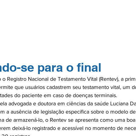
GERP.26
SOBRE NÓS
PARA PROFISSIONAIS
PARA PACI
TOS
NA MÍDIA
CONTATO
ASSOCIE-
do-se para o final
o Registro Nacional de Testamento Vital (Rentev), a prim
ermite que usuários cadastrem seu testamento vital, um
tades do paciente em caso de doenças terminais.

pela advogada e doutora em ciências da saúde Luciana Da
om a ausência de legislação específica sobre o modelo de
rma de armazená-lo, o Rentev se apresenta como uma boa a
rem deixá-lo registrado e acessível no momento de neces