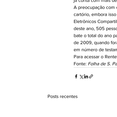
já conta com mais de 
A preocupação com o 
cartório, embora iss
Eletrônicos Compartil
deste ano, 505 pesso
bate o total do ano 
de 2009, quando for
em número de testame
Para acessar o Rentev,
Fonte: 
Folha de S. P
Posts recentes