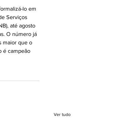
ormalizá-lo em 
de Serviços 
NB), até agosto 
as. O número já 
s maior que o 
lo é campeão 
Ver tudo