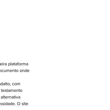
ENTES
SE
eira plataforma 
 documento onde 
dalto, com 
 testamento 
lternativa 
sidade. O site 