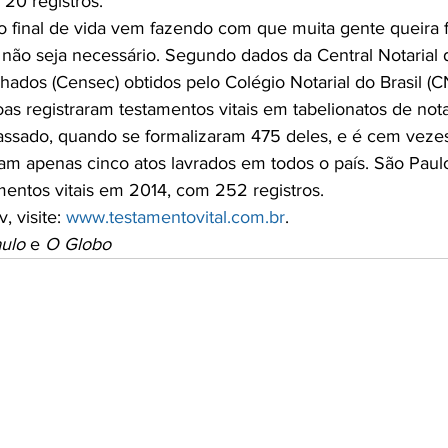
20 registros.

final de vida vem fazendo com que muita gente queira f
o não seja necessário. Segundo dados da Central Notarial 
hados (Censec) obtidos pelo Colégio Notarial do Brasil (C
as registraram testamentos vitais em tabelionatos de not
passado, quando se formalizaram 475 deles, e é cem veze
am apenas cinco atos lavrados em todos o país. São Pau
ntos vitais em 2014, com 252 registros.

 visite: 
www.testamentovital.com.br
.

aulo
 e 
O Globo