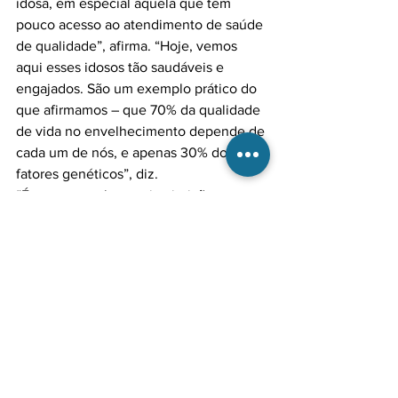
idosa, em especial aquela que tem 
pouco acesso ao atendimento de saúde 
de qualidade”, afirma. “Hoje, vemos 
aqui esses idosos tão saudáveis e 
engajados. São um exemplo prático do 
que afirmamos – que 70% da qualidade 
de vida no envelhecimento depende de 
cada um de nós, e apenas 30% dos 
fatores genéticos”, diz.

“É nosso papel como instituição 
empoderar a população para o 
envelhecimento e, para isso, é preciso 
parar para ouvir os idosos. Por isso, a 
sensação é de dever cumprido”, afirma 
a médica, destacando a participação 
dos membros da diretoria da SBGG-SP 
na organização do evento, que teve o 
patrocínio da Bayer, Aché SNC, Nestlé 
HealthScience e Nebzmart, e apoio da 