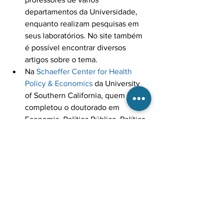
departamentos da Universidade, 
enquanto realizam pesquisas em 
seus laboratórios. No site também 
é possível encontrar diversos 
artigos sobre o tema.
Na 
Schaeffer Center for Health 
Policy & Economics
 da University 
of Southern California, quem já 
completou o doutorado em 
Economia, Política Pública, Política 
de Saúde, Bioestatística, Medicina 
e Epidemiologia, e se interessa 
pelos desafios do envelhecimento, 
pode se inscrever em seus cursos 
de pós-doutorado. Há muitas áreas 
de interesse disponíveis: 
demência, economia e distúrbios 
do sistema nervoso central 