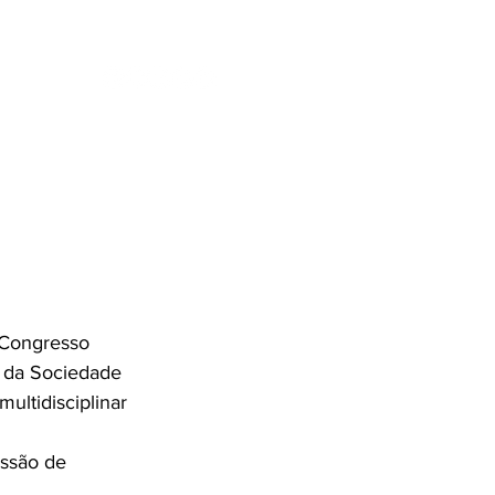
ENTES
SE
 Congresso 
a da Sociedade 
ltidisciplinar 
issão de 