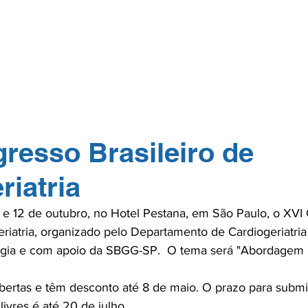
GERP.26
SOBRE NÓS
PARA PROFISSIONAIS
PARA PACI
TOS
NA MÍDIA
CONTATO
ASSOCIE-
resso Brasileiro de
riatria
1 e 12 de outubro, no Hotel Pestana, em São Paulo, o XVI
geriatria, organizado pelo Departamento de Cardiogeriatri
logia e com apoio da SBGG-SP.  O tema será "Abordagem mu
abertas e têm desconto até 8 de maio. O prazo para subm
ivres é até 20 de julho.
