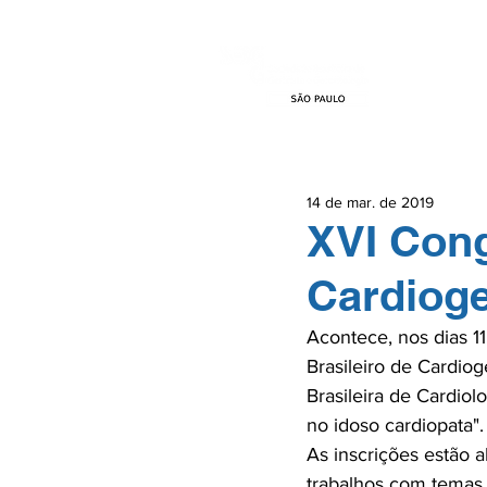
HOME
EVEN
14 de mar. de 2019
XVI Cong
Cardioge
Acontece, nos dias 1
Brasileiro de Cardio
Brasileira de Cardio
no idoso cardiopata".

As inscrições estão 
trabalhos com temas l