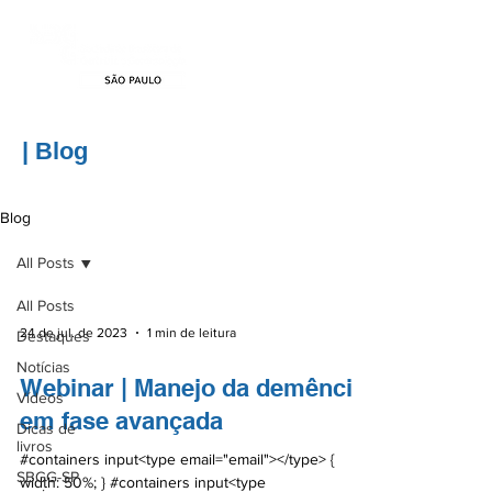
| Blog
Blog
All Posts
All Posts
24 de jul. de 2023
1 min de leitura
Destaques
Notícias
Webinar | Manejo da demência
Vídeos
em fase avançada
Dicas de
livros
#containers input<type email="email"></type> {
SBGG-SP
width: 50%; } #containers input<type