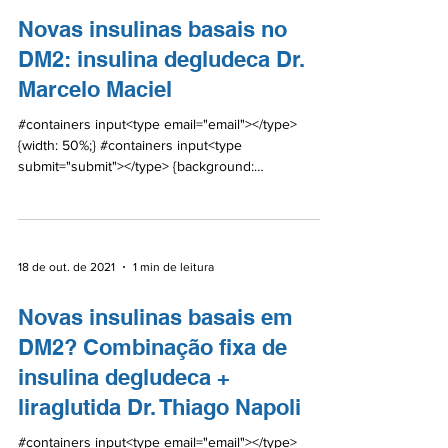
Novas insulinas basais no
DM2: insulina degludeca Dr.
Marcelo Maciel
#containers input<type email="email"></type>
{width: 50%;} #containers input<type
submit="submit"></type> {background:
#0A6BA5;color:...
18 de out. de 2021
1 min de leitura
Novas insulinas basais em
DM2? Combinação fixa de
insulina degludeca +
liraglutida Dr. Thiago Napoli
#containers input<type email="email"></type>