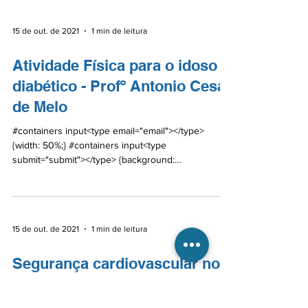
15 de out. de 2021
1 min de leitura
Atividade Física para o idoso
diabético - Profº Antonio Cesar
de Melo
#containers input<type email="email"></type>
{width: 50%;} #containers input<type
submit="submit"></type> {background:
#0A6BA5;color:...
15 de out. de 2021
1 min de leitura
Segurança cardiovascular no
manejo do DM2 do idoso - Dr.
Caio Tavares