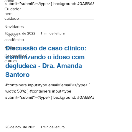
apoia
submit="submit"></type> { background: #0A6BA5;
Cuidador
color:...
bem
cuidado
Novidades
15 de dez. de 2022
1 min de leitura
Espaço
acadêmico
Discussão de caso clínico:
Miniguias
insulinizando o idoso com
Congressos
e aulas
degludeca - Dra. Amanda
Santoro
#containers input<type email="email"></type> {
width: 50%; } #containers input<type
submit="submit"></type> { background: #0A6BA5;
color:...
26 de nov. de 2021
1 min de leitura