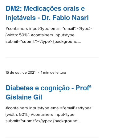
DM2: Medicações orais e
injetáveis - Dr. Fabio Nasri
#containers input<type email="email"></type>
{width: 50%;} #containers input<type
submit="submit"></type> {background:
#0A6BA5;color:...
15 de out. de 2021
1 min de leitura
Diabetes e cognição - Profª
Gislaine Gil
#containers input<type email="email"></type>
{width: 50%;} #containers input<type
submit="submit"></type> {background:
#0A6BA5;color:...