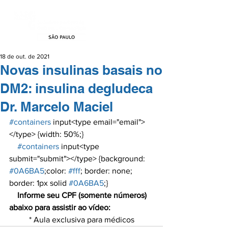
18 de out. de 2021
Novas insulinas basais no
DM2: insulina degludeca
Dr. Marcelo Maciel
#containers
 input<type email="email">
</type> {width: 50%;}

#containers
 input<type 
submit="submit"></type> {background: 
#0A6BA5
;color: 
#fff
; border: none; 
border: 1px solid 
#0A6BA5
;}

Informe seu CPF (somente números) 
abaixo para assistir ao vídeo:
* Aula exclusiva para médicos