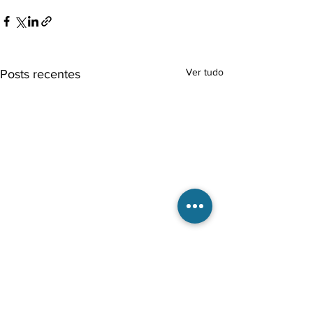
Ver tudo
Posts recentes
Envelheciment
Populacional e
Desafios do Fu