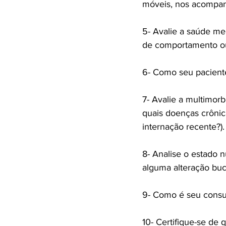
móveis, nos acompanh
5- Avalie a saúde me
de comportamento o
6- Como seu paciente
7- Avalie a multimor
quais doenças crôni
internação recente?).

8- Analise o estado n
alguma alteração buca
9- Como é seu consumo
10- Certifique-se de 