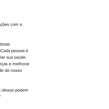
ações com o 
dosas 
 Cada pessoa é 
liar sua saúde 
enças e melhorar 
úde do nosso 
s idosos podem 

