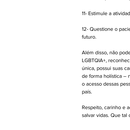
11- Estimule a atividad
12- Questione o paci
futuro.

Além disso, não pod
LGBTQIA+, reconhecen
única, possui suas car
de forma holística – 
o acesso dessas pesso
país.

Respeito, carinho e
salvar vidas. Que tal