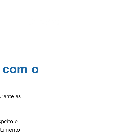
ENTES
SE
a com o
rante as 
peito e 
atamento 