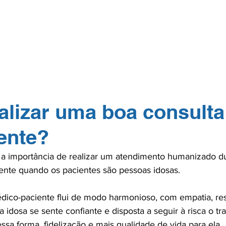
GERP.26
SOBRE NÓS
PARA PROFISSIONAIS
PARA PACI
TOS
NA MÍDIA
CONTATO
ASSOCIE-
lizar uma boa consult
ente?
 a importância de realizar um atendimento humanizado du
mente quando os pacientes são pessoas idosas.

ico-paciente flui de modo harmonioso, com empatia, res
 idosa se sente confiante e disposta a seguir à risca o tr
ssa forma, fidelização e mais qualidade de vida para ela.
