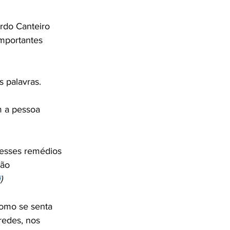
ardo Canteiro 
mportantes 
 palavras.

m a pessoa 
desses remédios 
ão 
i
)
como se senta 
redes, nos 