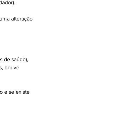
ador).

guma alteração 
s de saúde), 
s, houve 
o e se existe 